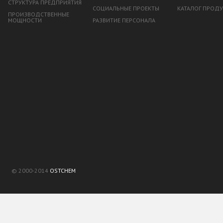
СТРУКТУРА ПРЕДПРИЯТИЯ
СОЦИАЛЬНЫЕ ПРОЕКТЫ
КАТАЛОГ ПРОД
ПРОИЗВОДСТВЕННЫЕ
МОЩНОСТИ
РАЗВИТИЕ ПЕРСОНАЛА
© 2000-2014
OSTCHEM